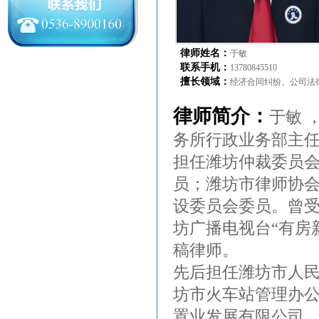
律师姓名：
于敏
联系手机：
13780845510
擅长领域：
经济合同纠纷、公司法
律师简介：
于敏 
务所行政业务部主
担任潍坊仲裁委员
员；潍坊市律师协
设委员会委员。曾受
坊广播电视台“有房
稿律师。
先后担任潍坊市人
坊市火车站管理办
置业发展有限公司