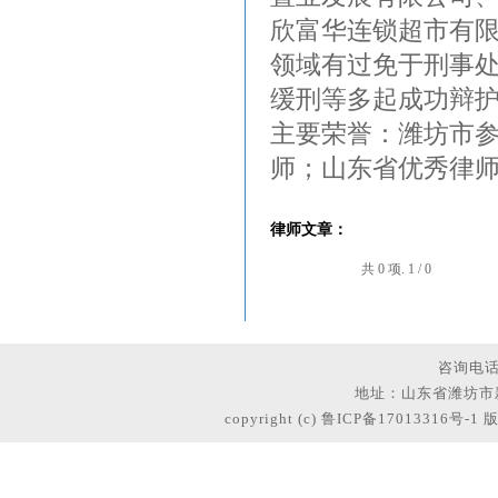
欣富华连锁超市有
领域有过免于刑事
缓刑等多起成功辩
主要荣誉：潍坊市
师；山东省优秀律
律师文章：
共
0
项.
1
/
0
咨询电
地址：
山东省潍坊市
copyright (c)
鲁ICP备17013316号-1
版